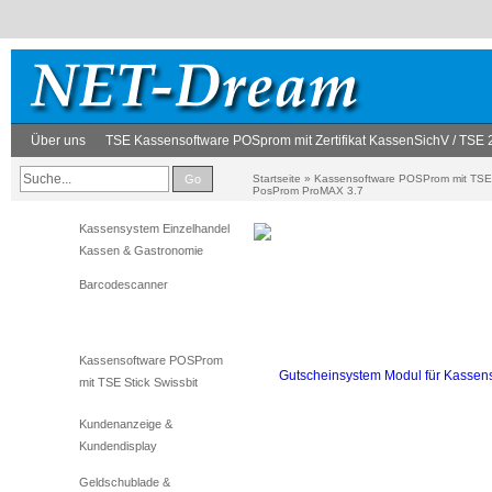
Über uns
TSE Kassensoftware POSprom mit Zertifikat KassenSichV / TSE
Go
Startseite
»
Kassensoftware POSProm mit TSE S
PosProm ProMAX 3.7
Kassensystem Einzelhandel
Kassen & Gastronomie
Barcodescanner
Kassensoftware POSProm
mit TSE Stick Swissbit
Kundenanzeige &
Kundendisplay
Geldschublade &