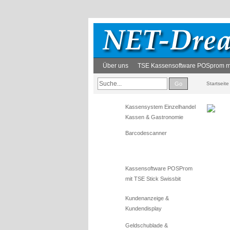
Über uns
TSE Kassensoftware POSprom mit
Go
Startseite
Kassensystem Einzelhandel
Kassen & Gastronomie
Barcodescanner
Kassensoftware POSProm
mit TSE Stick Swissbit
Kundenanzeige &
Kundendisplay
Geldschublade &