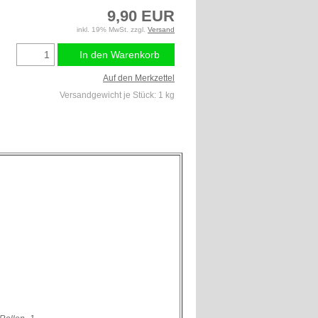
9,90 EUR
inkl. 19% MwSt. zzgl.
Versand
In den Warenkorb
Auf den Merkzettel
Versandgewicht je Stück:
1
kg