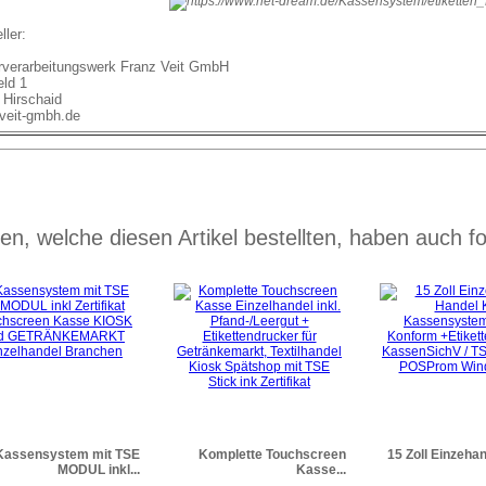
ller:
rverarbeitungswerk Franz Veit GmbH
eld 1
 Hirschaid
veit-gmbh.de
n, welche diesen Artikel bestellten, haben auch fo
Kassensystem mit TSE
Komplette Touchscreen
15 Zoll Einzeha
MODUL inkl...
Kasse...