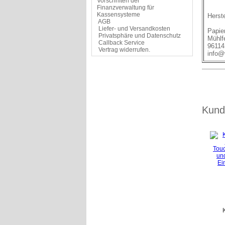
Vorschriften der
Finanzverwaltung für
Kassensysteme
Herste
AGB
Liefer- und Versandkosten
Papie
Privatsphäre und Datenschutz
Mühlf
Callback Service
96114
Vertrag widerrufen.
info@
Kunde