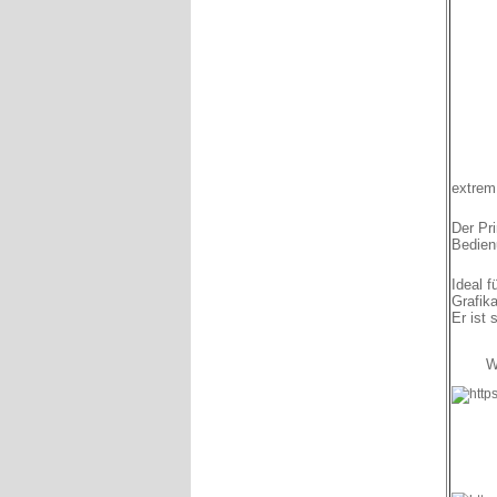
extrem
Der Pr
Bedien
Ideal 
Grafik
Er ist 
W