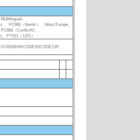
ultilingual）、
ch）、PC865（Nordic）、West Europe、
PC866（Cyrillic#2）、
bic、PT151（1251）
F/CODABAR/CODE93/CODE128