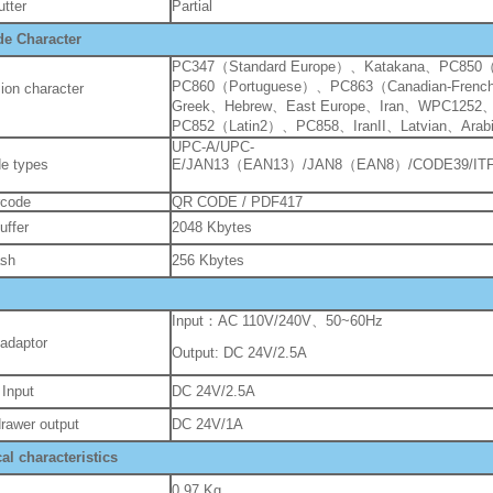
utter
Partial
de Character
PC347（Standard Europe）、Katakana、PC850（M
PC860（Portuguese）、PC863（Canadian-Fren
ion character
Greek、Hebrew、East Europe、Iran、WPC1252、
PC852（Latin2）、PC858、IranII、Latvian、Ara
UPC-A/UPC-
e types
E/JAN13（EAN13）/JAN8（EAN8）/CODE39/IT
rcode
QR CODE / PDF417
uffer
2048 Kbytes
ash
256 Kbytes
Input：AC 110V/240V、50~60Hz
adaptor
Output: DC 24V/2.5A
 Input
DC 24V/2.5A
rawer output
DC 24V/1A
al characteristics
0.97 Kg