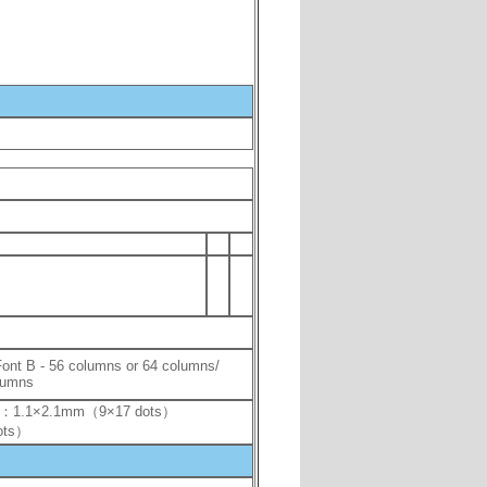
ont B - 56 columns or 64 columns/
olumns
B：1.1×2.1mm（9×17 dots）
dots）