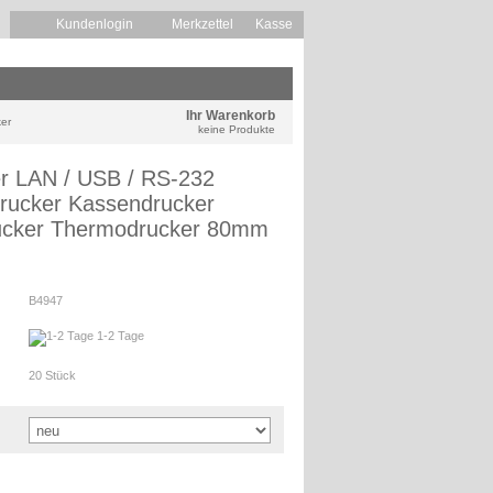
Kundenlogin
Merkzettel
Kasse
Ihr Warenkorb
er
keine Produkte
r LAN / USB / RS-232
rucker Kassendrucker
ucker Thermodrucker 80mm
B4947
1-2 Tage
20
Stück