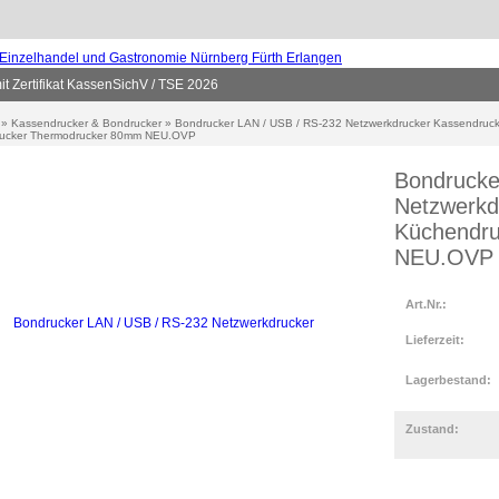
 Zertifikat KassenSichV / TSE 2026
»
Kassendrucker & Bondrucker
»
Bondrucker LAN / USB / RS-232 Netzwerkdrucker Kassendruck
ucker Thermodrucker 80mm NEU.OVP
Bondrucke
Netzwerkd
Küchendr
NEU.OVP
Art.Nr.:
Lieferzeit:
Lagerbestand:
Zustand: