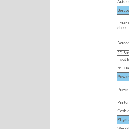
Auto c
Barco
Extens
sheet
Barcod
2D Ba
Input b
NV Fl
Power
Power 
Printer
Cash d
Physic
Weight