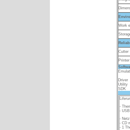
Dimen
Envir
Work e
Storag
Reliabi
Cutter 
Printer
Softwa
Emulat
Driver
Utility
SDK
Liferu
- The
- USB
- Netz
- CD 
- 1 Th