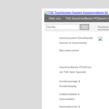
Über uns
TSE Kassensoftware POSprom mit
Go
Startseite
Küchendr
Kassensystem Einzelhandel
Kassen & Gastronomie
Barcodescanner
Kassensoftware POSProm
mit TSE Stick Swissbit
Kundenanzeige &
Kundendisplay
Geldschublade &
Kassenladen
Kassendrucker &