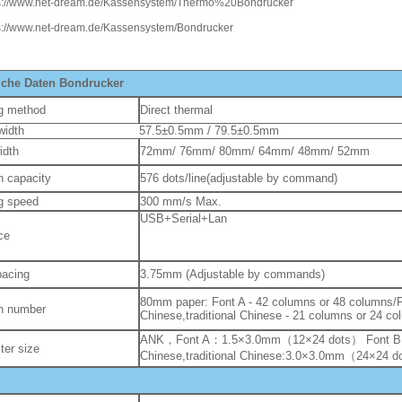
iche Daten
Bondrucker
ng method
Direct thermal
width
57.5±0.5mm / 79.5±0.5mm
idth
72mm/ 76mm/ 80mm/ 64mm/ 48mm/ 52mm
 capacity
576 dots/line(adjustable by command)
ng speed
300 mm/s Max.
USB+Serial+Lan
ce
pacing
3.75mm (Adjustable by commands)
80mm paper: Font A - 42 columns or 48 columns/F
n number
Chinese,traditional Chinese - 21 columns or 24 c
ANK，Font A：1.5×3.0mm（12×24 dots） Font 
ter size
Chinese,traditional Chinese:3.0×3.0mm（24×24 