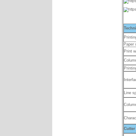
Techn
Printi
Paper 
Print w
Column
Printi
Interfa
Line s
Colum
Charac
Cutter