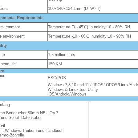
sions
180×140×134.1mm (D×W×H)
onmental Requirements
nvironment
Temperature (0～45℃) humidity:10～80% RH
e environment
Temperature -10～60℃ humidity:10～90% RH
lity
life
1.5 million cuts
 head life
150 KM
re
ion
ESC/POS
Window
s
7,8,10 und 11
/ JPOS/ OPOS/Linux/Andr
Windows & Linux test Utility
iOS/Android/Windows
mfang:
rmo Bondrucker 80mm NEU.OVP
 und Seriel -Datenkabel
teil
mit Windows-Treibern und Handbuch
ermo-Bonrolle