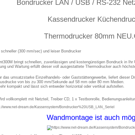
Bondrucker LAN / USB / RS-232 Net
Kassendrucker Küchendruc
Thermodrucker 80mm NEU
 schneller (300 mm/sec) und leiser Bondrucker
int300M bringt schnellen, zuverlässigen und kostengünstigen Bondruck in Ihr 
ung und Wartung erfüllt dieser voll ausgestattete Thermodrucker auch höchs
für das umsatzstarke Einzelhandels- oder Gaststättengewerbe, liefert dieser 
ausdrucke von bis zu 300 mm/Sekunde auf 58 mm oder 80 mm Medien.
sehr kompakt und lässt sich entweder horizontal oder vertikal aufstellen.
ird vollkomplett mit Netzteil, Treiber CD, 1 x Testbonrolle, Bedienungsanleitu
Wandmontage ist auch mög